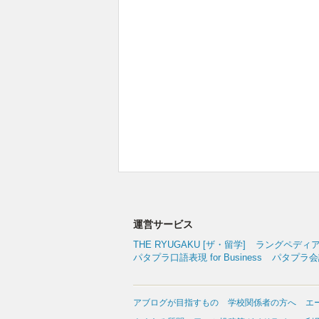
運営サービス
THE RYUGAKU [ザ・留学]
ラングペディ
パタプラ口語表現 for Business
パタプラ会議
アブログが目指すもの
学校関係者の方へ
エ