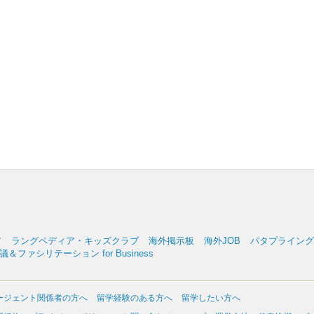
ア
ラングペディア・キッズクラブ
海外掲示板
海外JOB
パタプライングリッ
＆ファシリテーション for Business
ージェント関係者の方へ
留学経験のある方へ
留学したい方へ