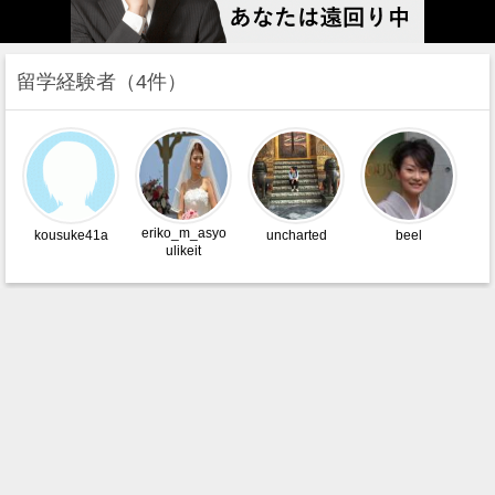
留学経験者
4件
eriko_m_asyo
kousuke41a
uncharted
beel
ulikeit