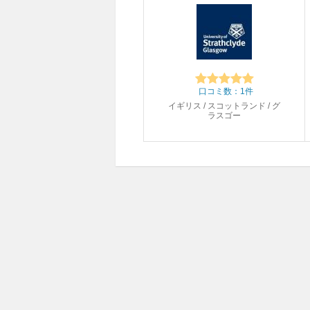
口コミ数：1件
イギリス / スコットランド / グ
ラスゴー