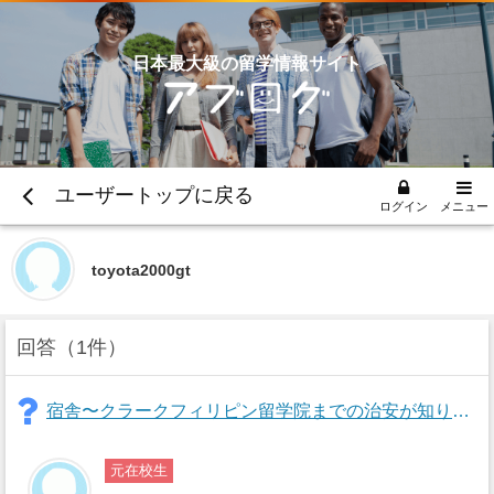
日本最大級の留学情報サイト
ユーザートップに戻る
ログイン
メニュー
toyota2000gt
回答
1件
宿舎〜クラークフィリピン留学院までの治安が知りたいです。 スタンダード宿舎希望です。 よろしくお願いします。
元在校生