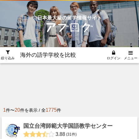
日本最大級の留学情報サイト
海外の語学学校を比較
絞り込み
ログイン
メニュー
1
20
1775
件〜
件を表示 / 全
件
国立台湾師範大学国語教学センター
3.88
(31件)