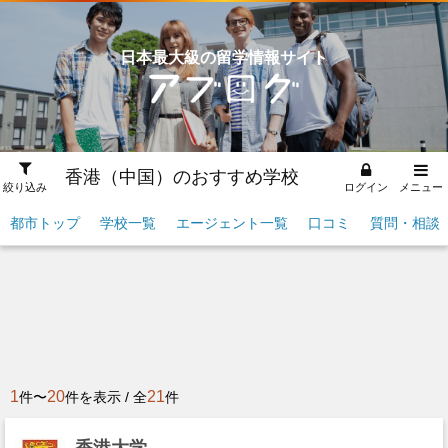
日本最大級の留学情報サイト
香港（中国）のおすすめ学校
絞り込み
ログイン
メニュー
都市トップ
学校一覧
エージェント一覧
口コミ
質問・相談
1
20
21
件〜
件を表示 / 全
件