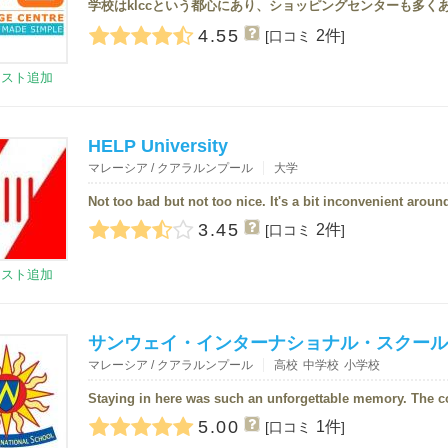
4.55
2件
[口コミ
]
リスト追加
HELP University
マレーシア / クアラルンプール
大学
3.45
2件
[口コミ
]
リスト追加
サンウェイ・インターナショナル・スクール
マレーシア / クアラルンプール
高校
中学校
小学校
5.00
1件
[口コミ
]