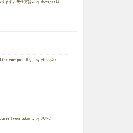
dovey7711
学校はklccという都心にあり、ショッピングセンターも多くあります。先生方はネイティブから非ネイティブ、色々な国から来ているので一人一人発音の仕方が違います。なのでどこの国に行っても人の発音が聞き取りやすい耳になります。
Not too bad but not too nice. It's a bit inconvenient around the campus. If you go to Subang campus, it's h...
ytblog40
Staying in here was such an unforgettable memory. The course I was taking is called Canadian International Matriculat...
JUNO