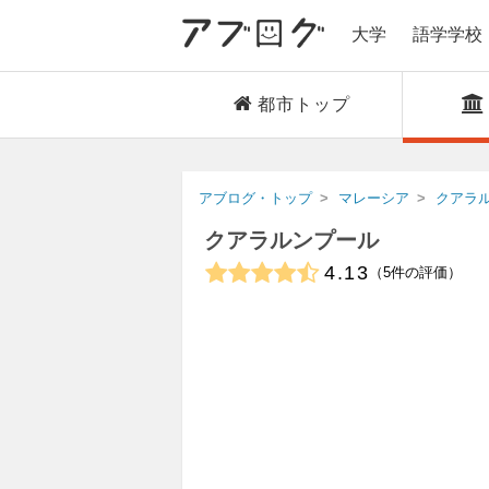
大学
語学学校
都市トップ
アブログ・トップ
マレーシア
クアラ
クアラルンプール
4.13
5
件の評価