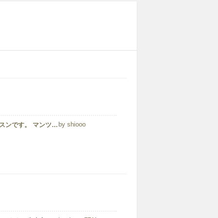
shiooo
1日の半分はグループレッスン、もう半分はマンツーマンレッスンです。 マンツーマンレッスンで使用するテキストは学校で好きなものを購入できます。私はリーディング用とスピーキング用のものを購入しましたが、特に[talk talk talk]...