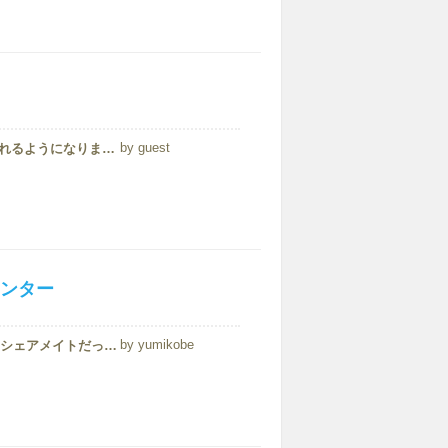
guest
最初は全く英語が話せませんでしたが、やっと2ヶ月目から喋れるようになりました。自分の意思やしたいことを表現できるようになりました。これからは発音や文法にも力を入れていきたいと思います。そして先生の発音もアメリカン英語でとても綺麗です。
ンター
yumikobe
Awesome English language Centerにはマレーシアで部屋のシェアメイトだったサウジアラビア人の友達に紹介してもらって通い始めました。彼女たちも、Awesomeに通う前に、KLで別の語学学校に通っていたらしく、...