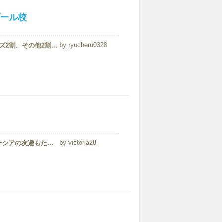
ール校
ryucheru0328
日本人は少なくアラブ人が多い印象。アラブ6割、チャイニーズ2割、その他2割とゆう感じ。生徒の中では授業料が高いとゆう声が多かった。日本人は現地駐在員妻がほとんど。お国柄的に全体的に緩いのでしっかり勉強したい方には不向き。
victoria28
私にとっては２回目の留学で、物価も安いこと、現地にマレーシアの友達もたくさんいることからマレーシアにし、この学校を選びました。日本人がとても多く、クラスの半分以上は日本人でした。日本人と中東の方がほとんどでした。私は日本人が少ない環境...