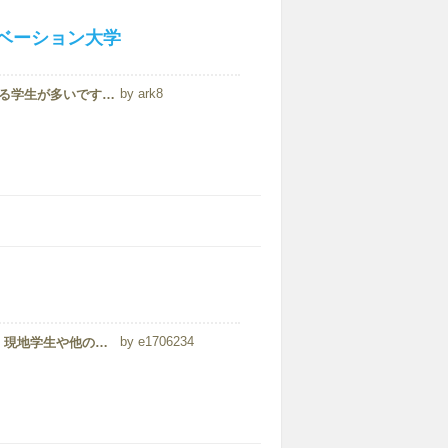
ベーション大学
ark8
世界100ヵ国以上からIT、工学、ビジネスなどを学びに来ている学生が多いです。2017年現在、日本人は30名ほど在籍しています。異文化交流が盛んに行われていて、自分の好きな国のクラブ活動や各国の伝統的なダンスや料理を楽しむこともできま...
e1706234
マレーシアで最も権威のある大学と言われているだけあって、現地学生や他の国からの留学生の勉学に対する意識はとても高いです。学生の国籍の割合としては、アジアが８割を占めており、２割が他の地域からの学生といったところでしょうか。欧米やヨーロ...