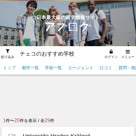
日本最大級の留学情報サイト
チェコのおすすめ学校
絞り込み
ログイン
メニュー
トップ
都市一覧
学校一覧
エージェント
口コミ
質問・相
1
20
29
件〜
件を表示 / 全
件