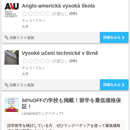
Anglo-americká vysoká škola
評価なし
(0件)
チェコ / プラハ
大学
詳細をみる
比較リスト追加
Vysoké učení technické v Brně
評価なし
(0件)
チェコ / ブルノ
大学
詳細をみる
比較リスト追加
50%OFFの学校も掲載！留学を最低価格保
証！
Langedia[ラングペディア]
語学留学を検討している方、ぜひラングペディアを使って最低価格