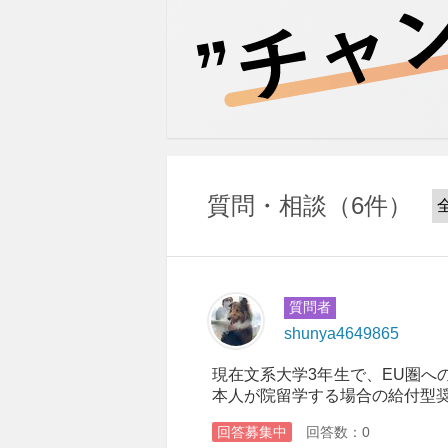
質問・相談
6件
質問者
shunya4649865
現在文系大学3年生で、EU圏へ
本人が院留学する場合の給付型奨学
回答募集中
回答数：0