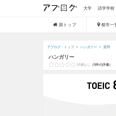
大学
語学学校
国トップ
都市一
アブログ・トップ
ハンガリー
質問
ハンガリー
評価なし
0
件の評価