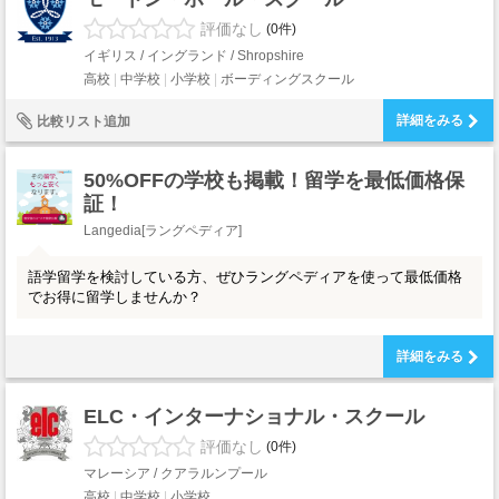
評価なし
(0件)
イギリス / イングランド / Shropshire
高校
中学校
小学校
ボーディングスクール
詳細をみる
比較リスト追加
50%OFFの学校も掲載！留学を最低価格保
証！
Langedia[ラングペディア]
語学留学を検討している方、ぜひラングペディアを使って最低価格
でお得に留学しませんか？
詳細をみる
ELC・インターナショナル・スクール
評価なし
(0件)
マレーシア / クアラルンプール
高校
中学校
小学校