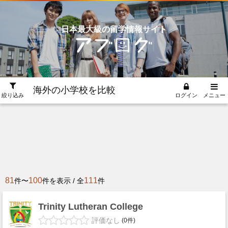
日本最大級の留学情報サイト
海外の小学校を比較
絞り込み
ログイン
メニュー
81
100
111
件〜
件を表示 / 全
件
Trinity Lutheran College
評価なし
(0件)