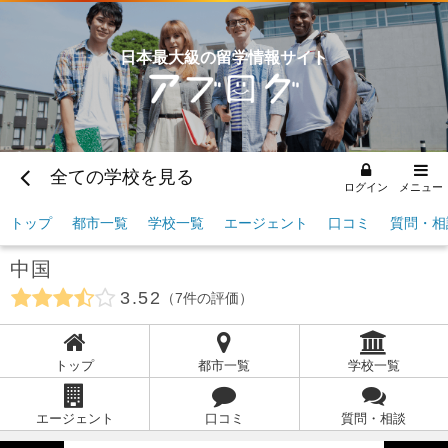
日本最大級の留学情報サイト
全ての学校を見る
ログイン
メニュー
トップ
都市一覧
学校一覧
エージェント
口コミ
質問・相
中国
3.52
7
件の評価
トップ
都市一覧
学校一覧
エージェント
口コミ
質問・相談