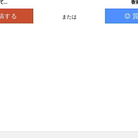
..
香
稿する
または