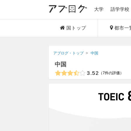
大学
語学学校
国トップ
都市一
アブログ・トップ
中国
中国
3.52
7
件の評価