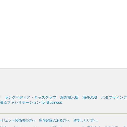
ア
ラングペディア・キッズクラブ
海外掲示板
海外JOB
パタプライングリッ
＆ファシリテーション for Business
ージェント関係者の方へ
留学経験のある方へ
留学したい方へ