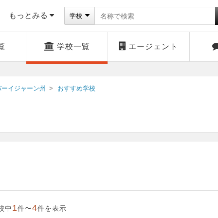
もっとみる
学校
覧
学校一覧
エージェント
バーイジャーン州
おすすめ学校
1
4
校中
件〜
件を表示