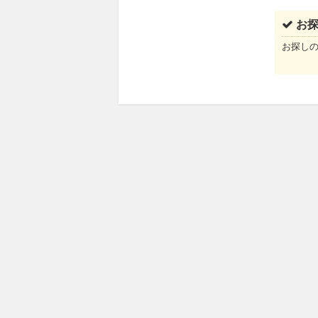
お
お探し