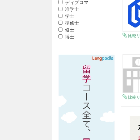
ディプロマ
准学士
学士
準修士
修士
比較
博士
比較