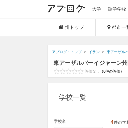
大学
語学学校
州トップ
都市一
アブログ・トップ
イラン
東アーザル
東アーザルバーイジャーン州
評価なし
0
件の評価
学校一覧
学校名
4
件の学