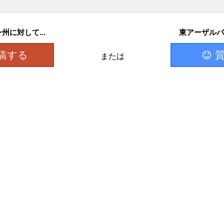
に対して...
東アーザルバ
稿する
または