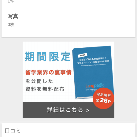
1件
写真
0枚
口コミ