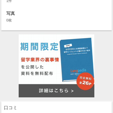
1件
写真
0枚
口コミ