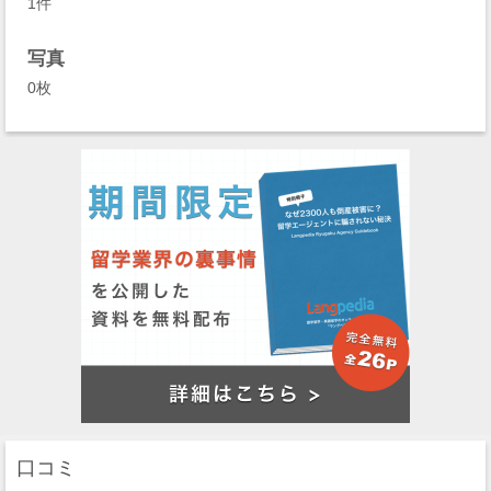
1件
写真
0枚
口コミ