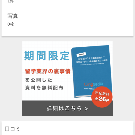
1件
写真
0枚
口コミ