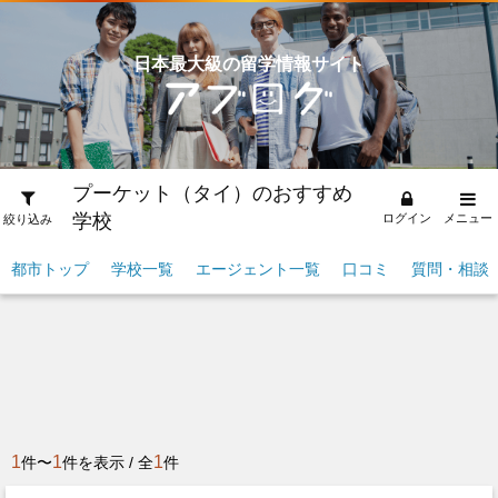
日本最大級の留学情報サイト
プーケット（タイ）のおすすめ
学校
ログイン
メニュー
絞り込み
都市トップ
学校一覧
エージェント一覧
口コミ
質問・相談
1
1
1
件〜
件を表示 / 全
件