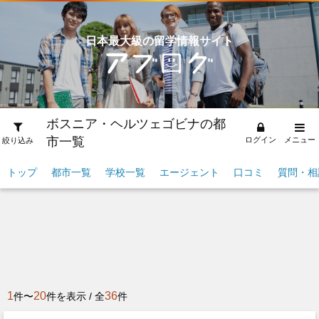
日本最大級の留学情報サイト
ボスニア・ヘルツェゴビナの都
市一覧
ログイン
メニュー
絞り込み
トップ
都市一覧
学校一覧
エージェント
口コミ
質問・相
1
20
36
件〜
件を表示 / 全
件