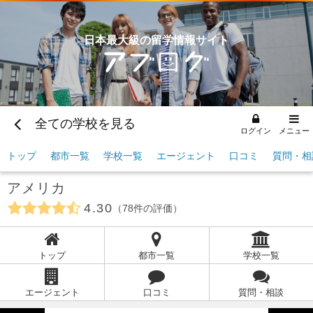
日本最大級の留学情報サイト
全ての学校を見る
ログイン
メニュー
トップ
都市一覧
学校一覧
エージェント
口コミ
質問・相
アメリカ
4.30
78
件の評価
トップ
都市一覧
学校一覧
エージェント
口コミ
質問・相談