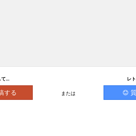
...
レト
稿する
または