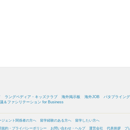
ア
ラングペディア・キッズクラブ
海外掲示板
海外JOB
パタプライングリッ
＆ファシリテーション for Business
ージェント関係者の方へ
留学経験のある方へ
留学したい方へ
用規約・プライバシーポリシー
お問い合わせ・ヘルプ
運営会社
代表挨拶
プ