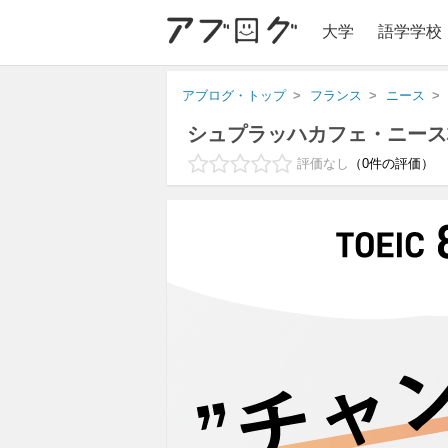
大学
語学学校
アブログ・トップ
フランス
ニース
シュプラッハカフェ・ニース
評価なし
0
件の評価