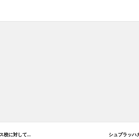
校に対して...
シュプラッハカ