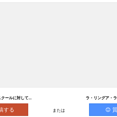
ールに対して...
ラ・リングア・ラ
稿する
または