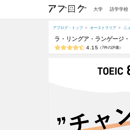
大学
語学学校
アブログ・トップ
オーストラリア
ニ
ラ・リングア・ランゲージ・
4.15
7
件の評価