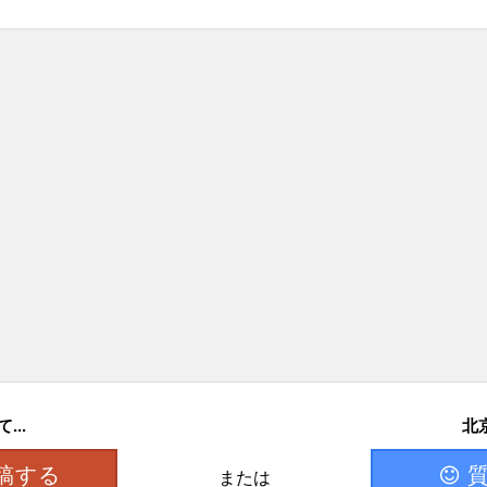
..
北
稿する
または