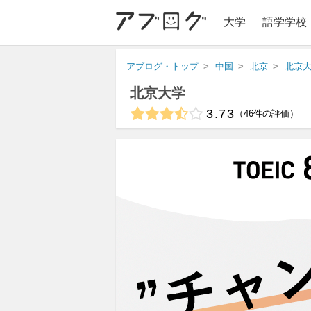
大学
語学学校
アブログ・トップ
中国
北京
北京
北京大学
3.73
46
件の評価