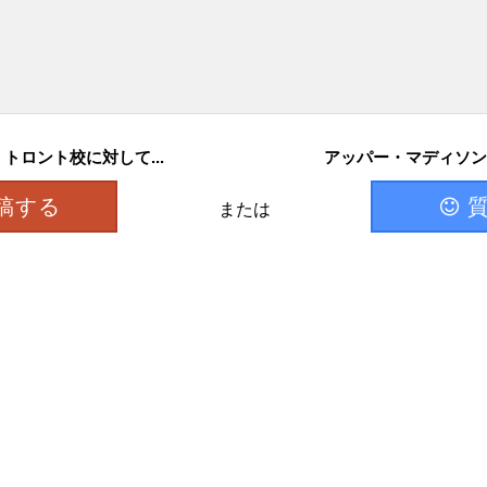
ロント校に対して...
アッパー・マディソン
稿する
または