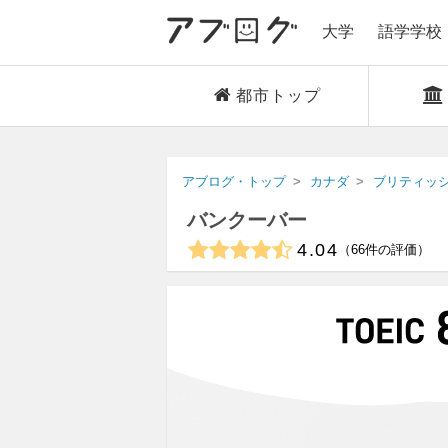
大学
語学学校
都市トップ
アブログ・トップ
カナダ
ブリティッ
バンクーバー
4.04
66
件の評価