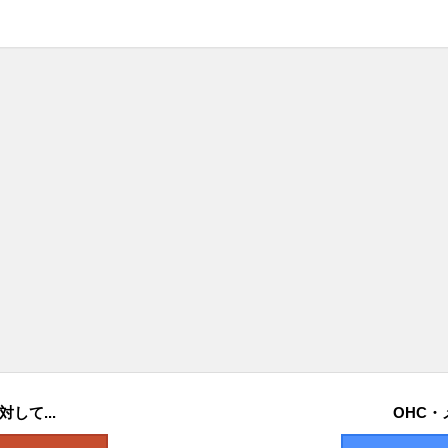
して...
OHC・