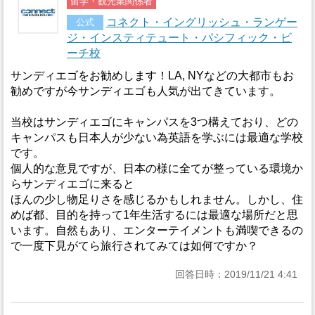
留学・観光業関係者
コネクト・イングリッシュ・ランゲー
公式
ジ・インスティテュート・パシフィック・ビ
ーチ校
サンディエゴをお勧めします！LA, NYなどの大都市もお
勧めですが今サンディエゴも人気が出てきています。
当校はサンディエゴにキャンパスを3つ構えており、どの
キャンパスも日本人が少ない為英語を学ぶには最適な学校
です。
個人的な意見ですが、日本の様に全てが整っている環境か
らサンディエゴに来ると
ほんの少し物足りさを感じるかもしれません。しかし、住
めば都、目的を持って1年生活するには最適な場所だと思
います。自然もあり、エンターテイメントも満喫できるの
で一度下見がてら旅行されてみては如何ですか？
回答日時：2019/11/21 4:41