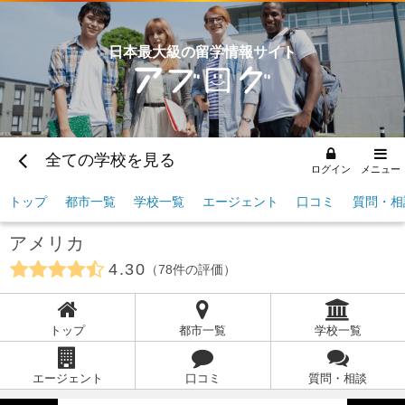
日本最大級の留学情報サイト
全ての学校を見る
ログイン
メニュー
トップ
都市一覧
学校一覧
エージェント
口コミ
質問・相
アメリカ
4.30
78
件の評価
トップ
都市一覧
学校一覧
エージェント
口コミ
質問・相談