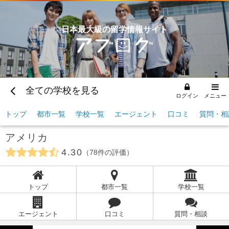
日本最大級の留学情報サイト
全ての学校を見る
ログイン
メニュー
トップ
都市一覧
学校一覧
エージェント
口コミ
質問・相
アメリカ
4.30
78
件の評価
トップ
都市一覧
学校一覧
エージェント
口コミ
質問・相談