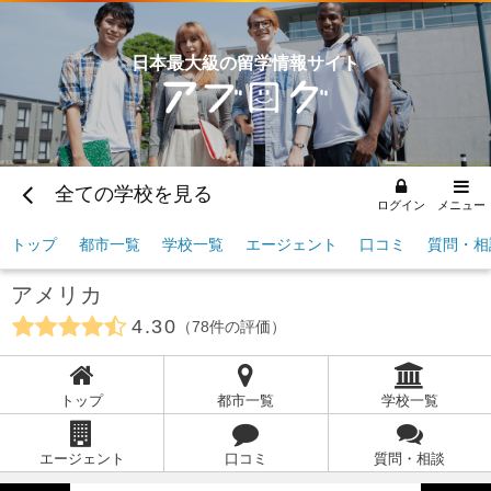
日本最大級の留学情報サイト
全ての学校を見る
ログイン
メニュー
トップ
都市一覧
学校一覧
エージェント
口コミ
質問・相
アメリカ
4.30
78
件の評価
トップ
都市一覧
学校一覧
エージェント
口コミ
質問・相談