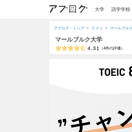
大学
語学学校
アブログ・トップ
ドイツ
マールブル
マールブルク大学
4.31
4
件の評価