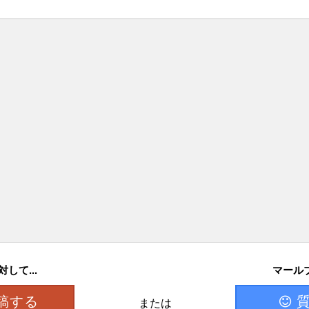
して...
マールブ
稿する
または