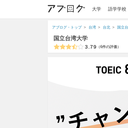
大学
語学学校
アブログ・トップ
台湾
台北
国立
国立台湾大学
3.79
6
件の評価