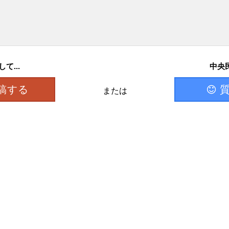
て...
中央民
稿する
または