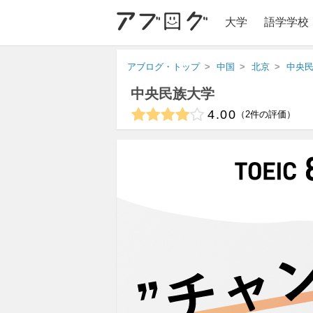
大学
語学学校
アブログ・トップ
中国
北京
中央
中央民族大学
4.00
2
件の評価