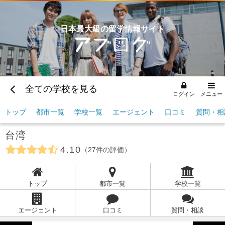
日本最大級の留学情報サイト
全ての学校を見る
ログイン
メニュー
トップ
都市一覧
学校一覧
エージェント
口コミ
質問・相
台湾
4.10
27
件の評価
トップ
都市一覧
学校一覧
エージェント
口コミ
質問・相談