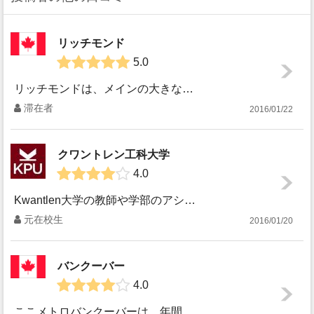
リッチモンド
5.0
リッチモンドは、メインの大きな島、バンクーバー国際空港の島、周囲の小さな島々から成る、川と海に囲まれた都市です。ローカルの人たちにとってはお馴染みの場所で...
滞在者
2016/01/22
クワントレン工科大学
4.0
Kwantlen大学の教師や学部のアシスタント講師について： もちろん全ての先生が良いとか自分と合うわけではないのですが、２学部を卒業して数々の先生とかか...
元在校生
2016/01/20
バンクーバー
4.0
ここメトロバンクーバーは、年間の平均気温が１０-１１℃と国内１温暖な気候なので、カナダではどこよりもいちばん生活しやすい環境と思います。だいたい6月から８...