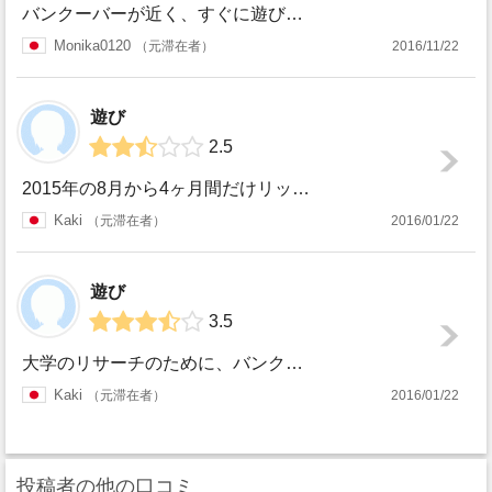
バンクーバーが近く、すぐに遊びに行くことができた。ショッピングセンター等は揃っているので、カナダの生活文化を体験することができた。しかし、何より中国人が多...
Monika0120
元滞在者
2016/11/22
遊び
2.5
2015年の8月から4ヶ月間だけリッチモンドというエリアに住んでましたが、ここは車がなければ少し不便です。ダウンタウンに行くにはバスに乗り、カナダラインに...
Kaki
元滞在者
2016/01/22
遊び
3.5
大学のリサーチのために、バンクーバーのリッチモンドという地域に4ヶ月ほど住んでました。バンクーバーというと都市という感じですが、私が住んでたのはスティーブ...
Kaki
元滞在者
2016/01/22
投稿者の他の口コミ