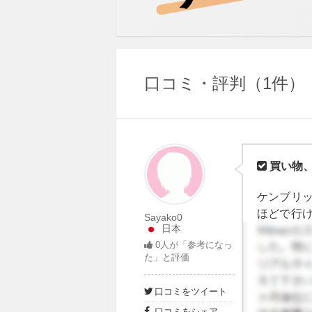
口コミ・評判
1件
買い物
ケンブリ
ほどで行
Sayako0
日本
プとして
0
人が「参考になっ
ブリッジ
た」と評価
きました
です。ち
口コミをツイート
もし長期
口コミをシェア