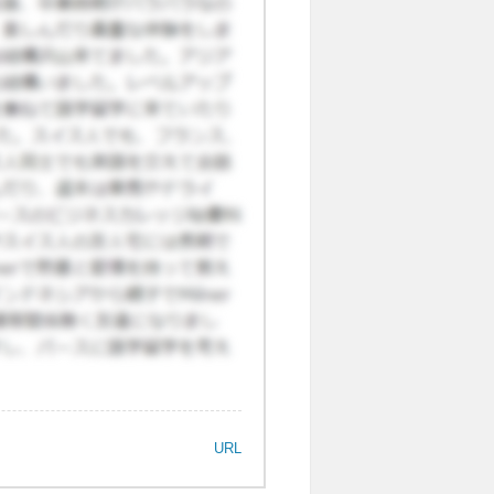
ブが何軒かあり、公園近くのパ
日にはよく見かけます。 ★４
か八かなところです（これはこ
が…）。紅茶などはだいたい外
く甘いこと多々ありです）
URL