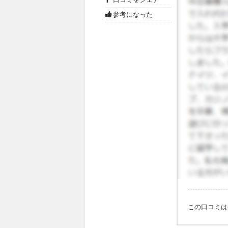
らないと
ブではオ
参考になった
つの理由
のキャン
しません
この口コミ