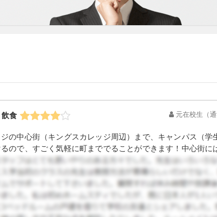
元在校生
（通
、飲食
ッジの中心街（キングスカレッジ周辺）まで、キャンパス（学
けるので、すごく気軽に町まででることができます！中心街に
おなじみのＣＯＳＴＡなどはもちろん、アフタヌーンティーを楽
大学には各国から学生がやってきていることもあり、さまざま
！ わたしが試したのは、イタリアン・中華・韓国料理でしたが
なみにわたしの滞在は短期留学だったので、平日のご飯は大学
滞在するにしても中心街には大きなスーパー（セインズベリー