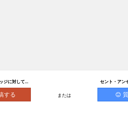
ジに対して...
セント・アンセ
稿する
または