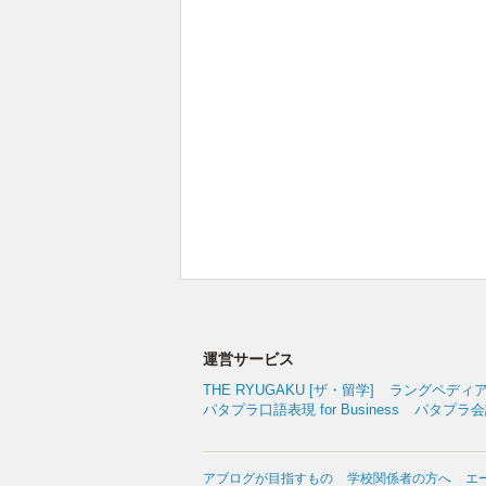
運営サービス
THE RYUGAKU [ザ・留学]
ラングペディ
パタプラ口語表現 for Business
パタプラ会議
アブログが目指すもの
学校関係者の方へ
エ