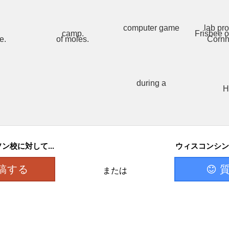
校に対して...
ウィスコンシン
稿する
または