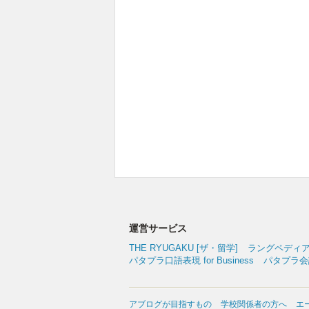
運営サービス
THE RYUGAKU [ザ・留学]
ラングペディ
パタプラ口語表現 for Business
パタプラ会議
アブログが目指すもの
学校関係者の方へ
エ