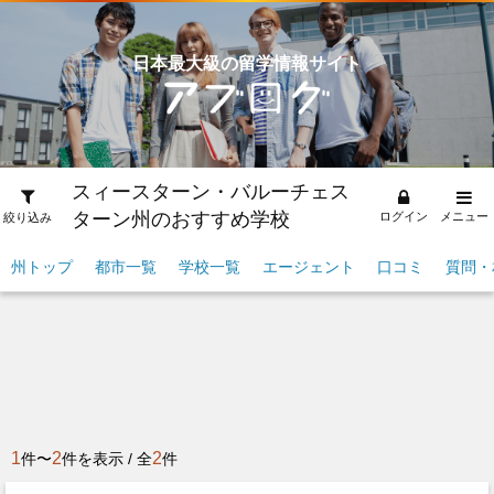
日本最大級の留学情報サイト
スィースターン・バルーチェス
ターン州のおすすめ学校
ログイン
メニュー
絞り込み
州トップ
都市一覧
学校一覧
エージェント
口コミ
質問・
1
2
2
件〜
件を表示 / 全
件