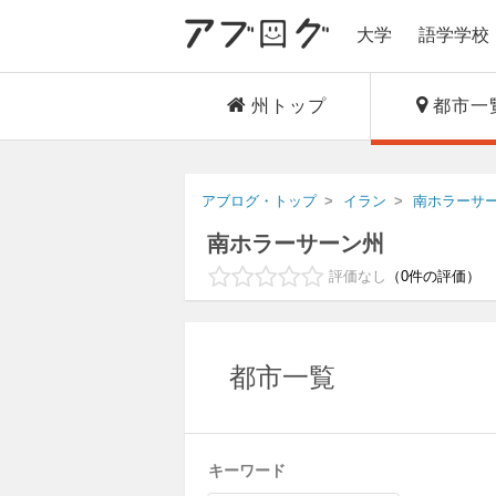
大学
語学学校
州トップ
都市一
アブログ・トップ
イラン
南ホラーサ
南ホラーサーン州
評価なし
0
件の評価
都市一覧
キーワード