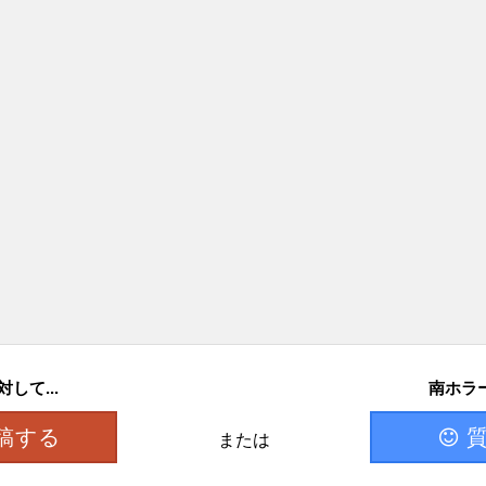
して...
南ホラー
稿する
または