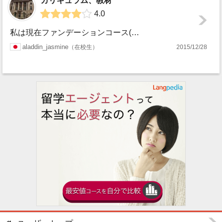
カリキュラム、教材
4.0
ジ・ロ
私は現在ファンデーションコース(留学生のための学部準備課程)に留学中です。私は文系のコースに在籍していて国際関/政治学を学んでいます。この他にはリベラルア...
キング
aladdin_jasmine
在校生
2015/12/28
ンドン
ス・カ
レッ
ジ・ロ
ンドン