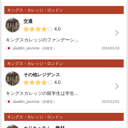
ス・カ
キングス・カレッジ・ロンドン
レッ
交通
4.0
ジ・ロ
キングスカレッジのファンデーションコースの学生は主にStrandキャンパスとイングリッシュランゲージセンターを利用します。Strandキャンパスの最寄り駅...
キング
aladdin_jasmine
在校生
2016/01/18
ンドン
ス・カ
キングス・カレッジ・ロンドン
レッ
その他レジデンス
4.0
ジ・ロ
キングスカレッジの留学生は学生寮に住んでいる人もいますが、フラットシェアをしている人も数多くいます。フラットシェアは家賃や光熱水費を押さえることが出来ます...
キング
aladdin_jasmine
在校生
2015/12/31
ンドン
ス・カ
キングス・カレッジ・ロンドン
レッ