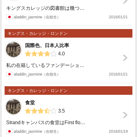
キングスカレッジの図書館は幾つかあり、キャンパスによっては併設されている場合もあります。私が使うStrandキャンパスには図書館がないので10分ほど歩いた...
キング
aladdin_jasmine
在校生
2016/01/21
ス・カ
キングス・カレッジ・ロンドン
レッ
国際色、日本人比率
4.0
ジ・ロ
私の在籍しているファンデーションコースは言い換えれば『留学生のための学部進学準備過程』であるため、イギリス出身の学生はいないことが大きな特徴です。文系のI...
キング
aladdin_jasmine
在校生
2016/01/21
ンドン
ス・カ
キングス・カレッジ・ロンドン
レッ
食堂
3.5
ジ・ロ
Strandキャンパスの食堂はFirst floor(2階)にあります。ランチメニューは日替わり(例えば、ラム肉と根菜の煮込みなど)です。その他にも、ピザ...
キング
aladdin_jasmine
在校生
2016/01/19
ンドン