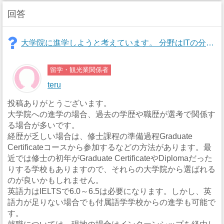
回答
大学院に進学しようと考えています。 分野はITの分野です。そこで以下のことが不安要素なのですが答えられる範囲での回答をお願いします。 ・事前の専門分野の知識について ・英語力について(十分な成績で卒業できるくらい) ・就職について(日本or現地) ・奨学金 参考として現在、IELTSは6.0程度で日本の早慶くらいの私大にいます。 親への負担を最小にしたいので奨学金をもらい勉強したいです。
留学・観光業関係者
teru
投稿ありがとうございます。
大学院への進学の場合、過去の学歴や職歴が選考で関係す
る場合が多いです。
経歴が乏しい場合は、修士課程の準備過程Graduate
Certificateコースから参加するなどの方法があります。最
近では修士の初年がGraduate CertificateやDiplomaだった
りする学校もありますので、それらの大学院から選ばれる
のが良いかもしれません。
英語力はIELTSで6.0～6.5は必要になります。しかし、英
語力が足りない場合でも付属語学学校からの進学も可能で
す。