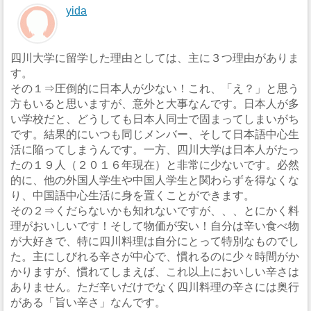
yida
四川大学に留学した理由としては、主に３つ理由がありま
す。
その１⇒圧倒的に日本人が少ない！これ、「え？」と思う
方もいると思いますが、意外と大事なんです。日本人が多
い学校だと、どうしても日本人同士で固まってしまいがち
です。結果的にいつも同じメンバー、そして日本語中心生
活に陥ってしまうんです。一方、四川大学は日本人がたっ
たの１９人（２０１６年現在）と非常に少ないです。必然
的に、他の外国人学生や中国人学生と関わらずを得なくな
り、中国語中心生活に身を置くことができます。
その２⇒くだらないかも知れないですが、、、とにかく料
理がおいしいです！そして物価が安い！自分は辛い食べ物
が大好きで、特に四川料理は自分にとって特別なものでし
た。主にしびれる辛さが中心で、慣れるのに少々時間がか
かりますが、慣れてしまえば、これ以上においしい辛さは
ありません。ただ辛いだけでなく四川料理の辛さには奥行
がある「旨い辛さ」なんです。