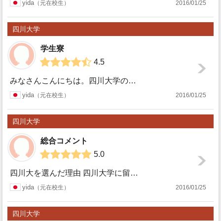
yida
元在校生
2016/01/25
学
四川大学
学生寮
4.5
みなさんこんにちは。四川大学の学生寮は主に２種類ございます。一つは、西区留学生宿舎、もう一つは東区留学生宿舎です。西区はきれいですが、、、高いです。ここに...
四川大
yida
元在校生
2016/01/25
学
四川大学
総合コメント
5.0
四川大を選んだ理由 四川大学に留学した理由としては、主に３つ理由があります。 その１⇒圧倒的に日本人が少ない！これ、「え？」と思う方もいると思いますが、意...
四川大
yida
元在校生
2016/01/25
学
四川大学