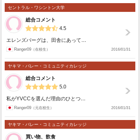
セントラル・ワシントン大学
総合コメント
4.5
エレンズバーグは、田舎にあって、学校と学生で成り立っているような小さな町だからこそ、英語の勉強に集中するにはいい環境だと思います。 セントラルワシントン大...
セント
Ranger09
在校生
2016/01/31
ラル・
ヤキマ・バレー・コミュニティカレッジ
ワシン
総合コメント
5.0
トン大
私がYVCCを選んだ理由のひとつに、入学条件であるTOEFLの必要点数が他と比べて低い、ということがありました。始めは、最初からレギュラー生で入るのではな...
ヤキ
Ranger09
元在校生
2016/01/31
学
マ・バ
ヤキマ・バレー・コミュニティカレッジ
レー・
買い物、飲食