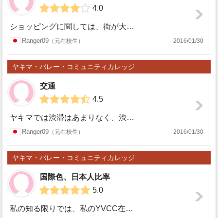
4.0
コミュ
ショッピングに関しては、街が大きくお店が散らばっているので車がないと行くのになかなか厳しいですが、必要なものはほとんど揃うと思います。 同じ郡内にあるユニ...
ヤキ
Ranger09
元在校生
2016/01/30
ニティ
マ・バ
カレッ
ヤキマ・バレー・コミュニティカレッジ
レー・
交通
ジ
4.5
コミュ
ヤキマでは渋滞はあまりなく、渋滞といっても通勤、帰宅ラッシュの時間帯や、生徒が学校に行き帰りする時間帯に学校近くでの制限速度規制によって、市内の道が混むく...
ヤキ
Ranger09
元在校生
2016/01/30
ニティ
マ・バ
カレッ
ヤキマ・バレー・コミュニティカレッジ
レー・
国際色、日本人比率
ジ
5.0
コミュ
私の知る限りでは、私のYVCC在学中は私の他には一人しか日本人はいませんでした。私の受けた授業のほとんどの生徒がアメリカ人、またはメキシコ人でした。YVC...
ヤキ