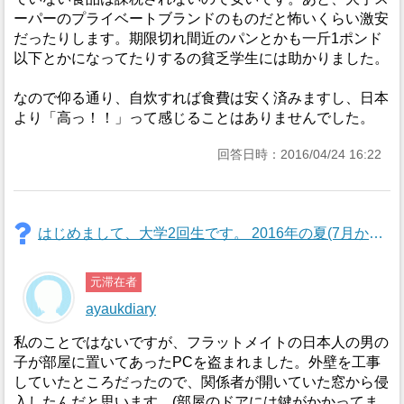
ーパーのプライベートブランドのものだと怖いくらい激安
だったりします。期限切れ間近のパンとかも一斤1ポンド
以下とかになってたりするの貧乏学生には助かりました。
なので仰る通り、自炊すれば食費は安く済みますし、日本
より「高っ！！」って感じることはありませんでした。
回答日時：2016/04/24 16:22
はじめまして、大学2回生です。 2016年の夏(7月から8月の間で1ヶ月)に私費でロンドンへの語学留学をしたいと思っている者ですが、留学が初めてなので、現在、現地の情報を自分で調べています。出来るだけ事前に情報を集めて、問題なくスムーズに留学出来るようにしたいと思っています。 情報収集で最も気になる点は現地でのトラブル事例なんですが、インターネット上ではなかなか見つけることができません。そこでこの場をお借りして、過去ロンドンへ滞在された方、もしくは現在ロンドンへ滞在されている方にご質問させてください。ロンドンで滞在中なにか困ったことやトラブルなどありましたでしょうか。もしご経験をお持ちの場合、どんな些細なことでも結構ですので、ご迷惑でなければ是非実際に起こったトラブルの事例を共有いただけないでしょうか?その際に、そのトラブルの発生経緯と解決までの流れなども簡潔に教えていただけますと幸いです。 起こってしまうことは仕方がなく、それでも憧れのロンドンへ留学をしたいと思っていますので、どうぞよろしくお願いいたします。
元滞在者
ayaukdiary
私のことではないですが、フラットメイトの日本人の男の
子が部屋に置いてあったPCを盗まれました。外壁を工事
していたところだったので、関係者が開いていた窓から侵
入したんだと思います。(部屋のドアには鍵がかかってま