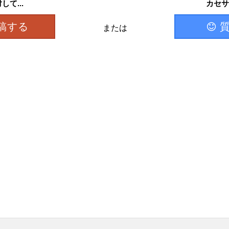
て...
カセサ
稿する
または