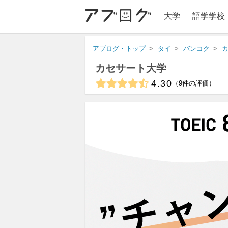
大学
語学学校
アブログ・トップ
タイ
バンコク
カセサート大学
4.30
9
件の評価