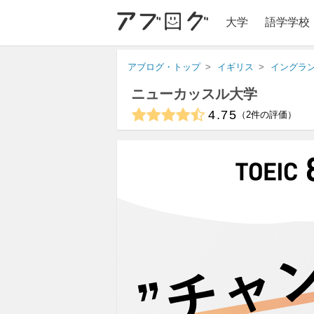
大学
語学学校
アブログ・トップ
イギリス
イングラ
ニューカッスル大学
4.75
2
件の評価