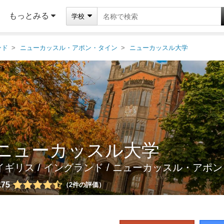
もっとみる
学校
ンド
ニューカッスル・アポン・タイン
ニューカッスル大学
ニューカッスル大学
イギリス
/
イングランド
/
ニューカッスル・アポン
.75
2
件の評価