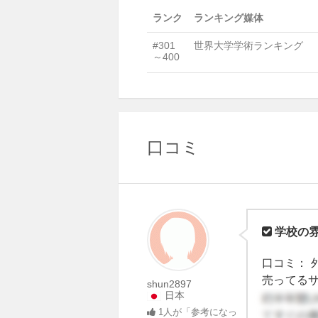
ランク
ランキング媒体
#301
世界大学学術ランキング
～400
口コミ
学校の
口コミ： 
売ってるサ
shun2897
日本
かでルーム
1
人が「参考になっ