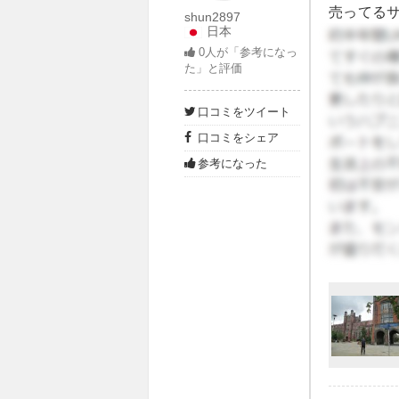
売ってるサ
shun2897
日本
かでルーム
0
人が「参考になっ
格安で利
た」と評価
口コミをツイート
口コミをシェア
参考になった