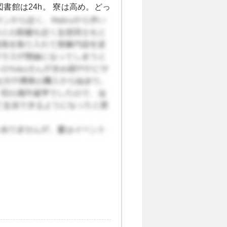
書館は24h。 寮は高め。どっ
ルは充実。 ジムは日本と比べて